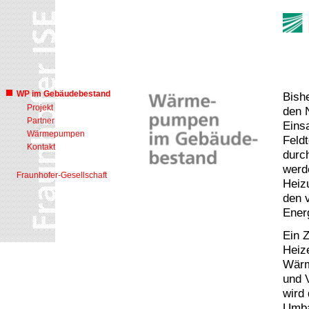
WP im Gebäudebestand
Bish
Projekt
den 
Partner
Eins
Wärmepumpen
Feldt
Kontakt
durc
werde
Fraunhofer-Gesellschaft
Heiz
den 
Ener
Ein Z
Heiz
Wärm
und V
wird 
Umba