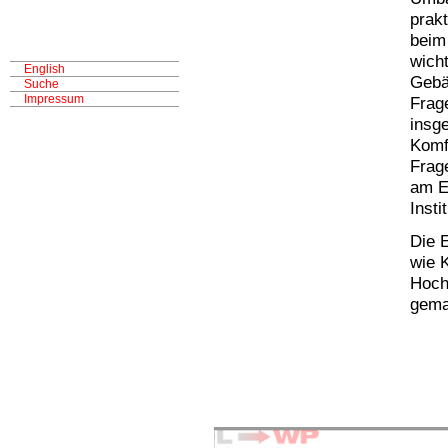
prakt
beim
wich
English
Gebä
Suche
Impressum
Frag
insg
Komfo
Frag
am E
Insti
Die E
wie 
Hoch
gema