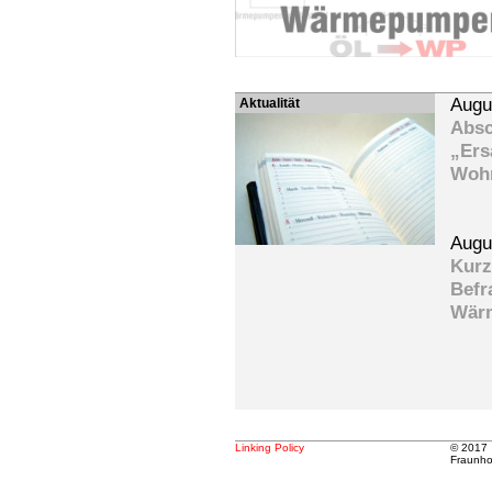
Augu
Aktualität
Absc
„Ers
Woh
Augu
Kurz
Befr
Wär
Linking Policy
© 2017
Fraunho